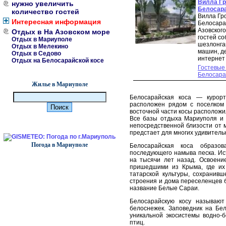
Вилла Гр
нужно увеличить
Белосара
количество гостей
Вилла Гр
Интересная информация
Белосара
Азовского
Отдых в На Азовском море
гостей с
Отдых в Мариуполе
шезлонга
Отдых в Мелекино
машин, де
Отдых в Седово
интернет 
Отдых на Белосарайской косе
Гостевые
Белосара
Жилье в Мариуполе
Белосарайская коса — курорт
расположен рядом с поселком
восточной части косы располож
Все базы отдыха Мариуполя 
непосредственной близости от м
предстает для многих удивитель
Погода в Мариуполе
Белосарайская коса образов
последующего намыва песка. Ис
на тысячи лет назад. Освоени
пришедшими из Крыма, где их
татарской культуры, сохранивш
строения и дома переселенцев 
название Белые Сараи.
Белосарайскую косу называют
белоснежек. Заповедник на Бел
уникальной экосистемы водно-б
птиц.