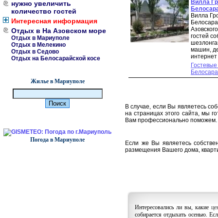
Вилла Гр
нужно увеличить
Белосара
количество гостей
Вилла Гр
Интересная информация
Белосара
Азовского
Отдых в На Азовском море
гостей с
Отдых в Мариуполе
шезлонга
Отдых в Мелекино
машин, де
Отдых в Седово
интернет 
Отдых на Белосарайской косе
Гостевые
Белосара
Жилье в Мариуполе
В случае, если Вы являетесь со
на страницах этого сайта, мы г
Вам профессионально поможем.
Погода в Мариуполе
Если же Вы являетесь собствен
размещения Вашего дома, кварти
Интересовались ли вы, какие
це
собирается отдыхать осенью. Ес